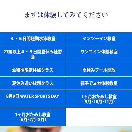
まずは体験してみてください
４・５日間短期水泳教室
マンツーマン教室
21級以上４・５日間夏休み練習
ワンコイン体験教室
会
幼稚園限定体験クラス
夏休みプール開放
夏休み通い放題クラス
親子でヨガ体験教室
8月9日 WATER SPORTS DAY
1ヶ月おためし教室
（9月･10月･11月）
1ヶ月おためし教室
（6月･7月･8月）