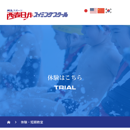
Warning
: Undefined array key "pass" in
/home/kls/kls.co.jp/public_html/nishikasugai.kls.co.j
content/themes/nishikasugaiss_thema2/page-
extraclasses.php
on line
4
体験はこちら
TRIAL
navigate_next
体験・短期教室