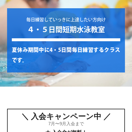
毎日練習していっきに上達したい方向け
４・５日間短期水泳教室
夏休み期間中に4・5日間毎日練習するクラス
です。
＼ 入会キャンペーン中 ／
7月〜9月入会まで