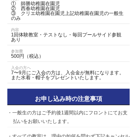
① 師勝幼稚園在園児
② 西春幼稚園在園児
③ クリエ幼稚園在園児
上記幼稚園在園児の一般生
のみ
内容
1回体験教室・テストなし・毎回プールサイド参観
あり
参加費
500円（税込）
入会の方へ
7〜9月にご入会の方は、入会金が無料になります。
また水着・帽子をプレゼントいたします。
お申し込み時の注意事項
・一般生の方はご予約後1週間以内にフロントにてお支
払いをお願いいたします。
・すべての教室は、理由の如何を問わず下記キャンセル