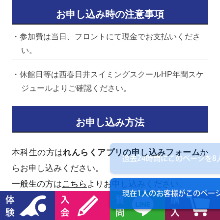
お申し込み時の注意事項
・参加費は当日、フロントにて現金でお支払いくださ
い。
・休館日等は西春日井スイミングスクールHP年間スケ
ジュールよりご確認ください。
お申し込み方法
本科生の方は
れんらくアプリの申し込みフォーム
か
過去24時間にこのページを
8
らお申し込みください。
一般生の方は
こちら
よりお申し込みください。
現在1人のお客様が
このペー