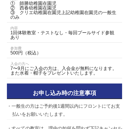
① 師勝幼稚園在園児
② 西春幼稚園在園児
③ クリエ幼稚園在園児
上記幼稚園在園児の一般生
のみ
内容
1回体験教室・テストなし・毎回プールサイド参観
あり
参加費
500円（税込）
入会の方へ
7〜9月にご入会の方は、入会金が無料になります。
また水着・帽子をプレゼントいたします。
お申し込み時の注意事項
・一般生の方はご予約後1週間以内にフロントにてお支
払いをお願いいたします。
・すべての教室は、理由の如何を問わず下記キャンセル