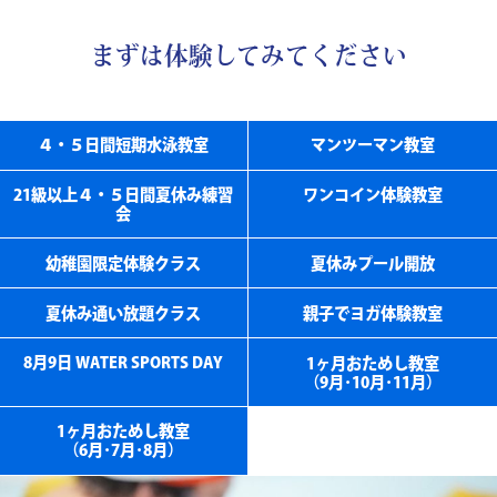
まずは体験してみてください
４・５日間短期水泳教室
マンツーマン教室
21級以上４・５日間夏休み練習
ワンコイン体験教室
会
幼稚園限定体験クラス
夏休みプール開放
夏休み通い放題クラス
親子でヨガ体験教室
8月9日 WATER SPORTS DAY
1ヶ月おためし教室
（9月･10月･11月）
1ヶ月おためし教室
（6月･7月･8月）