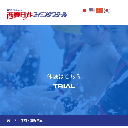
Warning
: Undefined array key "pass" in
/home/kls/kls.co.jp/public_html/nishikasugai.kls.co.j
content/themes/nishikasugaiss_thema2/page-
extraclasses.php
on line
4
体験はこちら
TRIAL
navigate_next
体験・短期教室