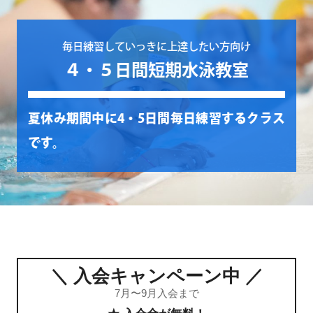
毎日練習していっきに上達したい方向け
４・５日間短期水泳教室
夏休み期間中に4・5日間毎日練習するクラス
です。
＼ 入会キャンペーン中 ／
7月〜9月入会まで