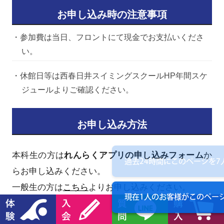
お申し込み時の注意事項
・参加費は当日、フロントにて現金でお支払いくださ
い。
・休館日等は西春日井スイミングスクールHP年間スケ
ジュールよりご確認ください。
お申し込み方法
本科生の方は
れんらくアプリの申し込みフォーム
か
過去24時間にこのページを
7
らお申し込みください。
一般生の方は
こちら
よりお申し込みください。
現在1人のお客様が
このペー