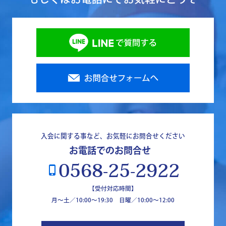
入会に関する事など、お気軽にお問合せください
お電話でのお問合せ
0568-25-2922
phone_iphone
【受付対応時間】
月～土／10:00～19:30 日曜／10:00〜12:00