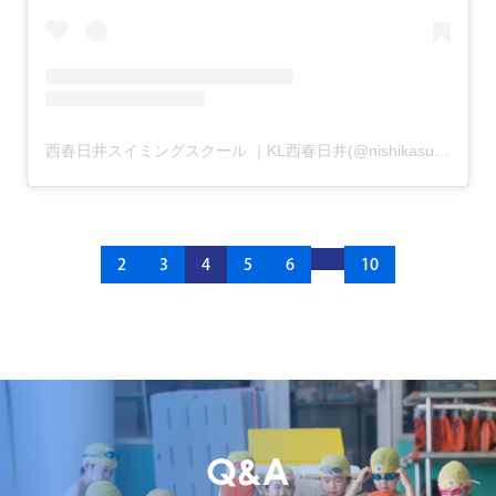
西春日井スイミングスクール ｜KL西春日井(@nishikasugai_swimming)がシェアした投稿
2
3
4
5
6
10
Q&A